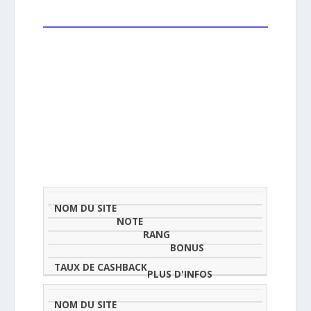
NOM
NOTE
TAU
DU
(SUR
CLASSEMENT
BONUS
CAS
SITE
5)