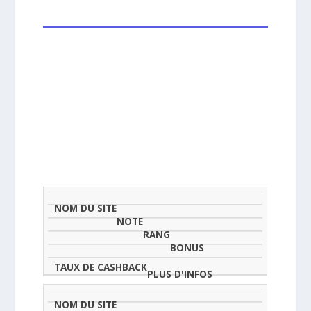
NOM
NOTE
TAU
DU
(SUR
CLASSEMENT
BONUS
CAS
SITE
5)