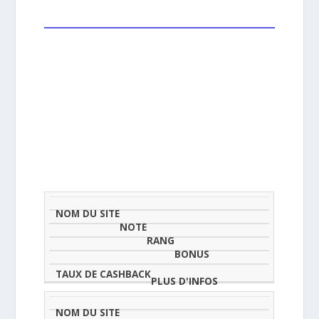
NOM
NOTE
TAU
DU
(SUR
CLASSEMENT
BONUS
CAS
SITE
5)