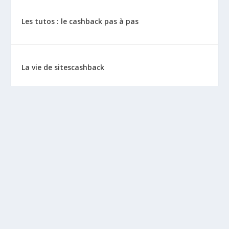
Les tutos : le cashback pas à pas
La vie de sitescashback
Gains (preuves de paiement)
Mentions Légales
BLOGS À DÉCOUVRIR