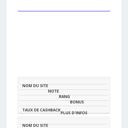
NOM
NOTE
TAU
DU
(SUR
CLASSEMENT
BONUS
CAS
SITE
5)