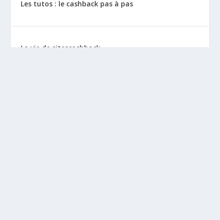
Les tutos : le cashback pas à pas
La vie de sitescashback
Gains (preuves de paiement)
Mentions Légales
BLOGS À DÉCOUVRIR
Leclubargent