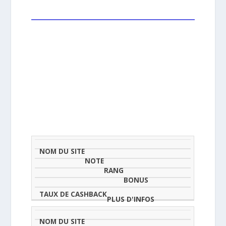
NOM
NOTE
TAU
DU
(SUR
CLASSEMENT
BONUS
CAS
SITE
5)