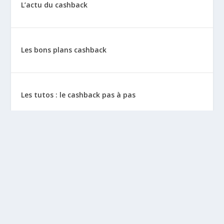
L’actu du cashback
Les bons plans cashback
Les tutos : le cashback pas à pas
La vie de sitescashback
Gains (preuves de paiement)