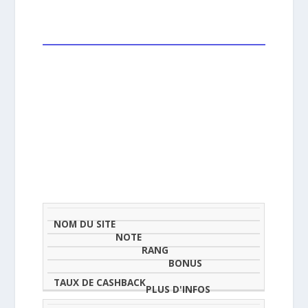
NOM
NOTE
TAU
DU
(SUR
CLASSEMENT
BONUS
CAS
SITE
5)