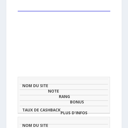
NOM
NOTE
TAU
DU
(SUR
CLASSEMENT
BONUS
CAS
SITE
5)