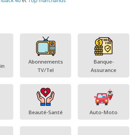
hback 40
et
Top marchands
Abonnements
Banque-
in
TV/Tel
Assurance
Beauté-Santé
Auto-Moto