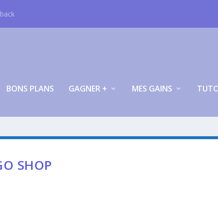
hback
BONS PLANS
GAGNER +
MES GAINS
TUT
GO SHOP