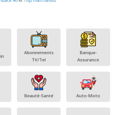
hback 40
et
Top marchands
Abonnements
Banque-
in
TV/Tel
Assurance
Beauté-Santé
Auto-Moto