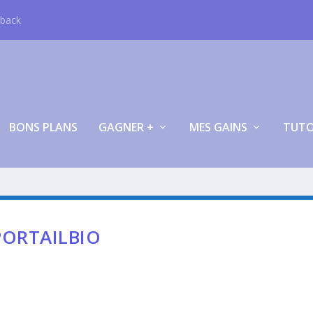
hback
BONS PLANS
GAGNER +
MES GAINS
TUT
PORTAILBIO