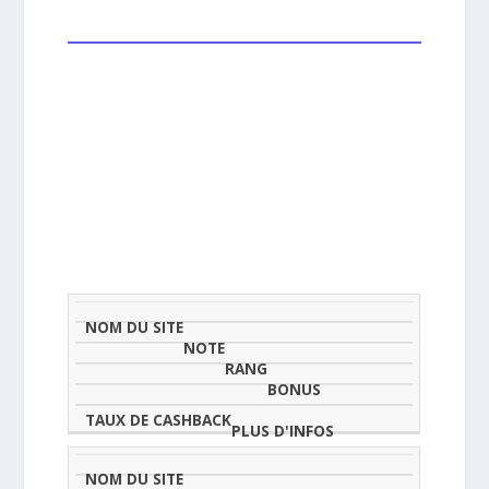
NOM
NOTE
TAU
DU
(SUR
CLASSEMENT
BONUS
CAS
SITE
5)