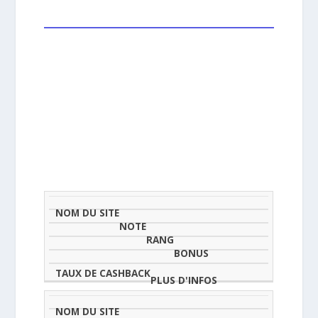
NOM
NOTE
TAU
DU
(SUR
CLASSEMENT
BONUS
CAS
SITE
5)