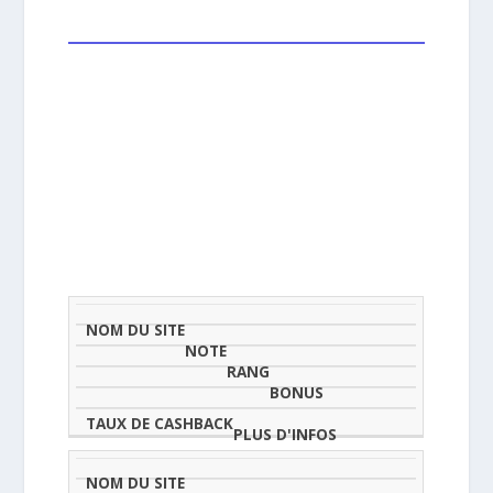
NOM
NOTE
TAU
DU
(SUR
CLASSEMENT
BONUS
CAS
SITE
5)