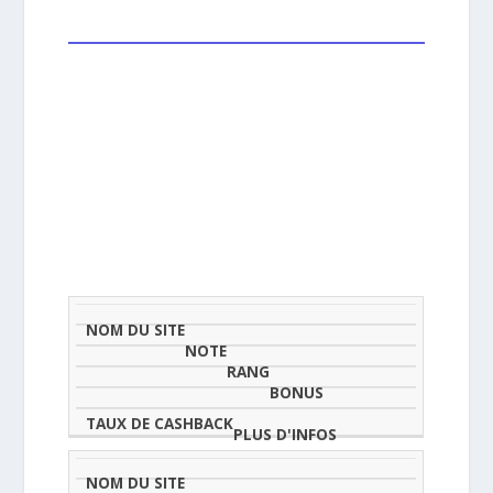
NOM
NOTE
TAU
DU
(SUR
CLASSEMENT
BONUS
CAS
SITE
5)