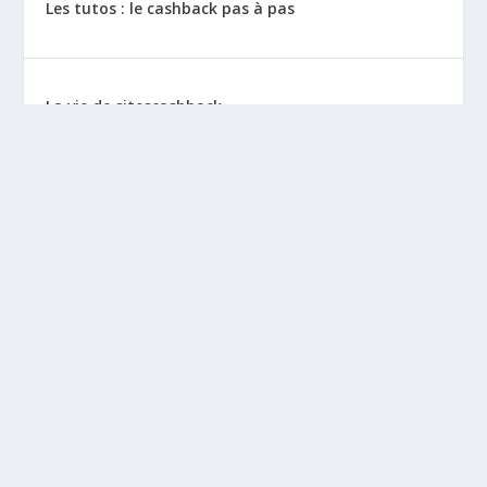
Les tutos : le cashback pas à pas
La vie de sitescashback
Gains (preuves de paiement)
Mentions Légales
BLOGS À DÉCOUVRIR
Leclubargent