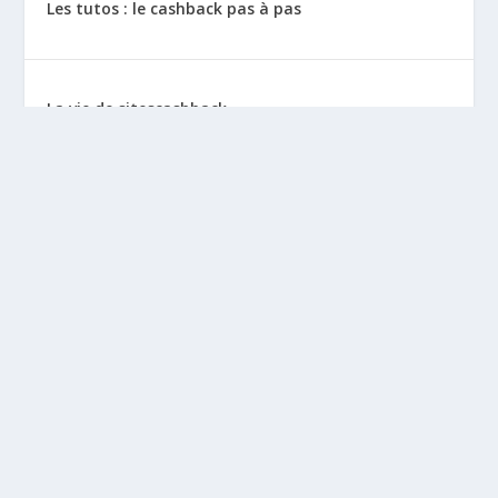
Les tutos : le cashback pas à pas
La vie de sitescashback
Gains (preuves de paiement)
Mentions Légales
BLOGS À DÉCOUVRIR
Leclubargent