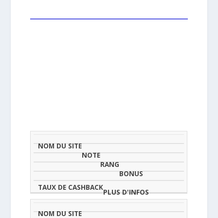
NOM
NOTE
TAU
DU
(SUR
CLASSEMENT
BONUS
CAS
SITE
5)