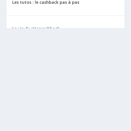
Les tutos : le cashback pas à pas
La vie de sitescashback
Gains (preuves de paiement)
Mentions Légales
BLOGS À DÉCOUVRIR
Leclubargent