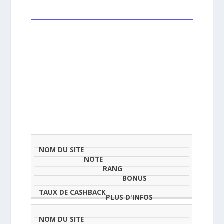
NOM
NOTE
TAU
DU
(SUR
CLASSEMENT
BONUS
CAS
SITE
5)