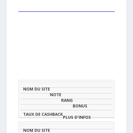
NOM
NOTE
TAU
DU
(SUR
CLASSEMENT
BONUS
CAS
SITE
5)