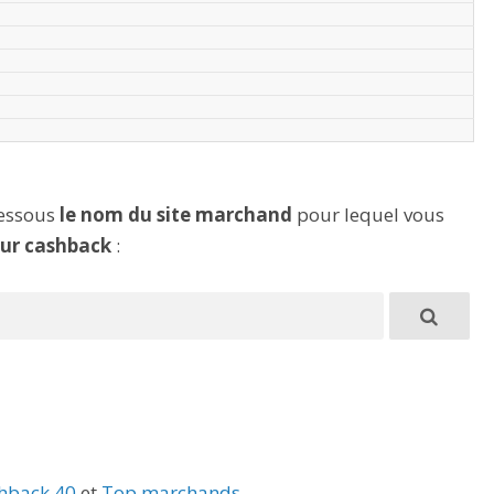
dessous
le nom du site marchand
pour lequel vous
eur cashback
:
hback 40
et
Top marchands