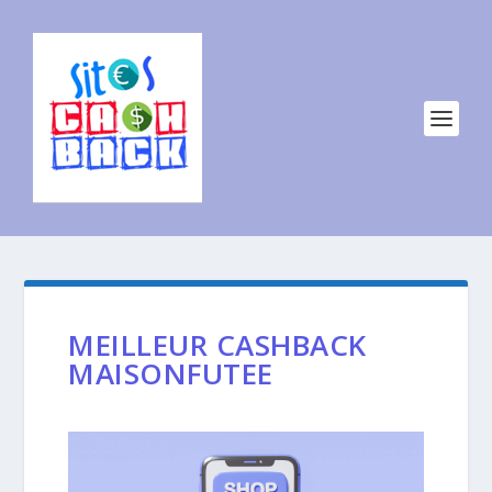
MEILLEUR CASHBACK
MAISONFUTEE