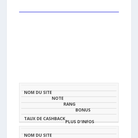
NOM
NOTE
TAU
DU
(SUR
CLASSEMENT
BONUS
CAS
SITE
5)