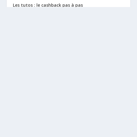
Les tutos : le cashback pas à pas
La vie de sitescashback
Gains (preuves de paiement)
Mentions Légales
BLOGS À DÉCOUVRIR
Leclubargent