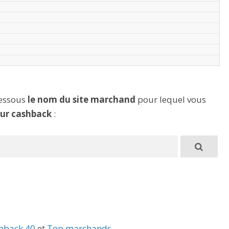
dessous
le nom du site marchand
pour lequel vous
eur cashback
:
hback 40
et
Top marchands