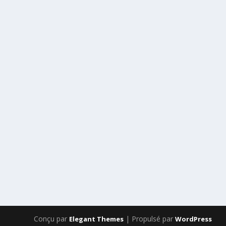
Conçu par
| Propulsé par
Elegant Themes
WordPress