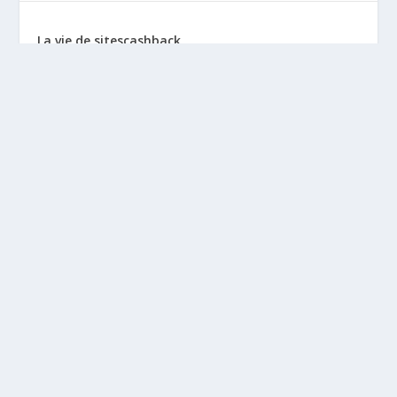
La vie de sitescashback
Gains (preuves de paiement)
Mentions Légales
BLOGS À DÉCOUVRIR
Leclubargent