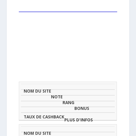
NOM
NOTE
TAU
DU
(SUR
CLASSEMENT
BONUS
CAS
SITE
5)