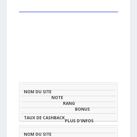
NOM
NOTE
TAU
DU
(SUR
CLASSEMENT
BONUS
CAS
SITE
5)