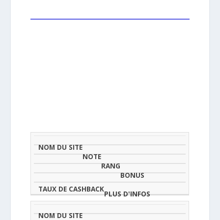
NOM
NOTE
TAU
DU
(SUR
CLASSEMENT
BONUS
CAS
SITE
5)