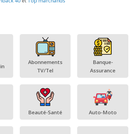
hback 40
et
Top marchands
Abonnements
Banque-
in
TV/Tel
Assurance
Beauté-Santé
Auto-Moto