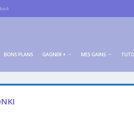
hback
BONS PLANS
GAGNER +
MES GAINS
TUT
ONKI