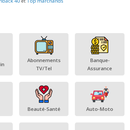
hback 40
et
Top marchands
Abonnements
Banque-
in
TV/Tel
Assurance
Beauté-Santé
Auto-Moto