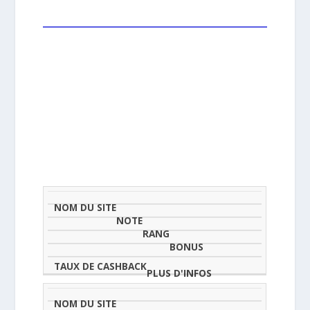
NOM
NOTE
TAU
DU
(SUR
CLASSEMENT
BONUS
CAS
SITE
5)