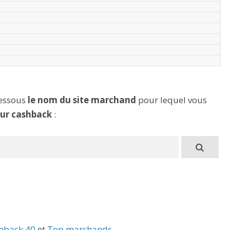
dessous
le nom du site marchand
pour lequel vous
eur cashback
:
hback 40
et
Top marchands