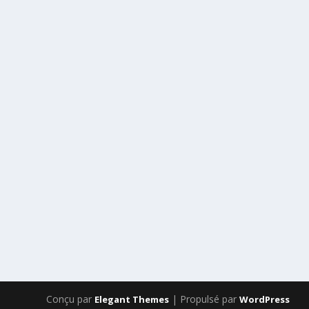
Conçu par
| Propulsé par
Elegant Themes
WordPress