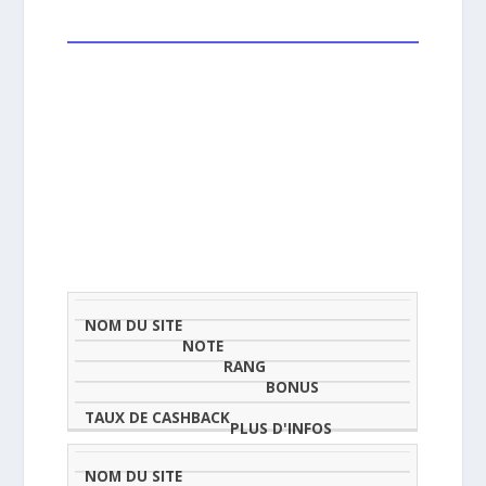
NOM
NOTE
TAU
DU
(SUR
CLASSEMENT
BONUS
CAS
SITE
5)