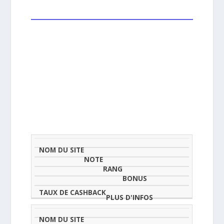
NOM
NOTE
TAU
DU
(SUR
CLASSEMENT
BONUS
CAS
SITE
5)