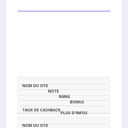
NOM
NOTE
TAU
DU
(SUR
CLASSEMENT
BONUS
CAS
SITE
5)