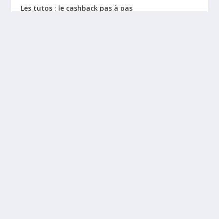
Les tutos : le cashback pas à pas
La vie de sitescashback
Gains (preuves de paiement)
Mentions Légales
BLOGS À DÉCOUVRIR
Leclubargent