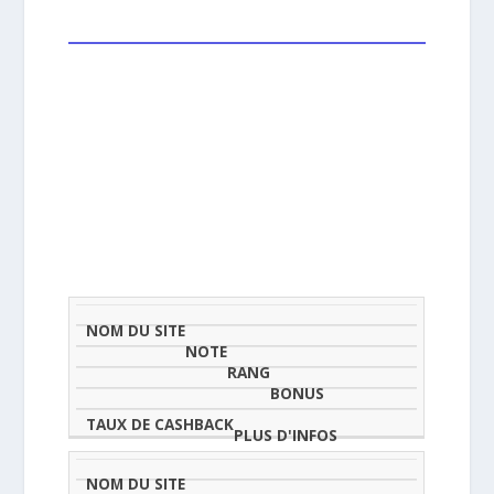
NOM
NOTE
TAU
DU
(SUR
CLASSEMENT
BONUS
CAS
SITE
5)