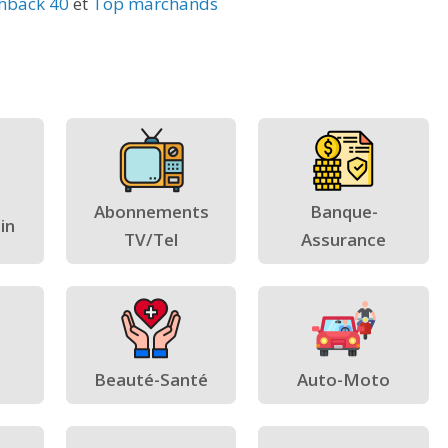
hback 40
et
Top marchands
Abonnements
Banque-
in
TV/Tel
Assurance
Beauté-Santé
Auto-Moto