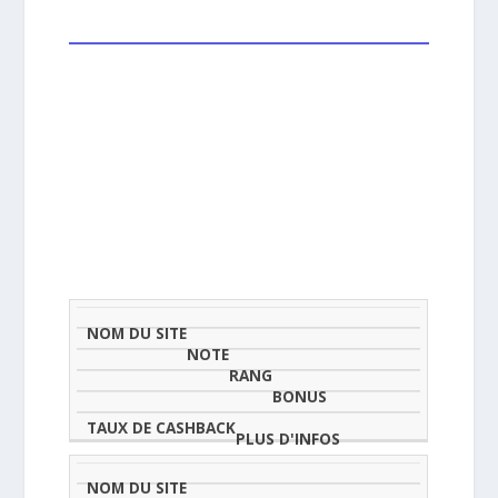
NOM
NOTE
TAU
DU
(SUR
CLASSEMENT
BONUS
CAS
SITE
5)