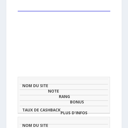
NOM
NOTE
TAU
DU
(SUR
CLASSEMENT
BONUS
CAS
SITE
5)