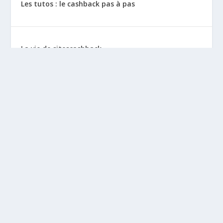
Les tutos : le cashback pas à pas
La vie de sitescashback
Gains (preuves de paiement)
Mentions Légales
BLOGS À DÉCOUVRIR
Leclubargent