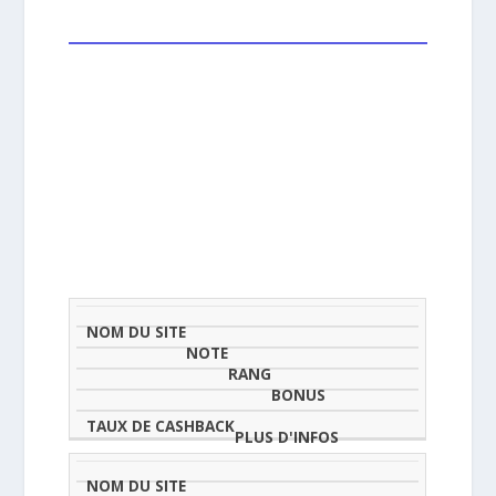
NOM
NOTE
TAU
DU
(SUR
CLASSEMENT
BONUS
CAS
SITE
5)