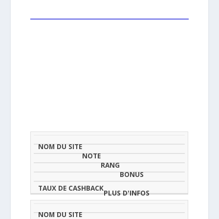
NOM
NOTE
TAU
DU
(SUR
CLASSEMENT
BONUS
CAS
SITE
5)