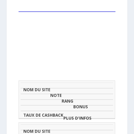
NOM
NOTE
TAU
DU
(SUR
CLASSEMENT
BONUS
CAS
SITE
5)