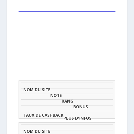
NOM
NOTE
TAU
DU
(SUR
CLASSEMENT
BONUS
CAS
SITE
5)