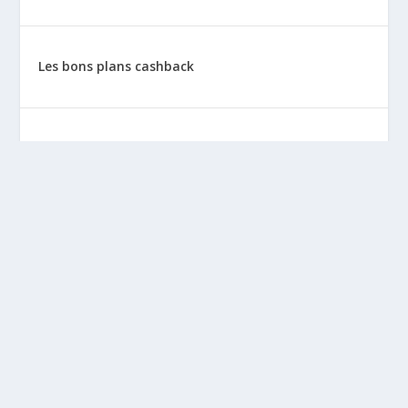
Les bons plans cashback
Les tutos : le cashback pas à pas
La vie de sitescashback
Gains (preuves de paiement)
Mentions Légales