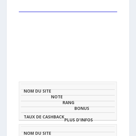
NOM
NOTE
TAU
DU
(SUR
CLASSEMENT
BONUS
CAS
SITE
5)