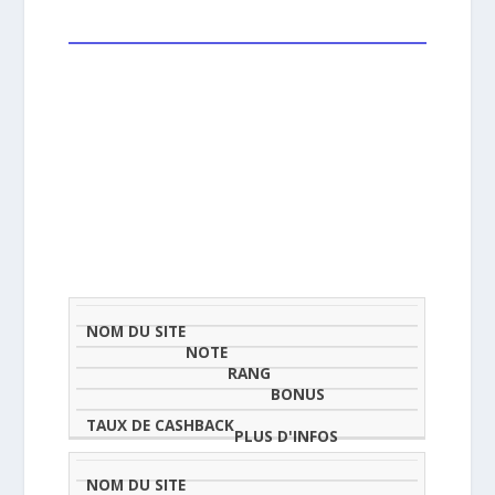
NOM
NOTE
TAU
DU
(SUR
CLASSEMENT
BONUS
CAS
SITE
5)