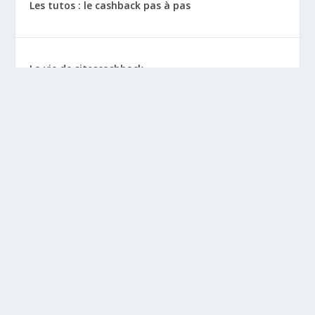
Les tutos : le cashback pas à pas
La vie de sitescashback
Gains (preuves de paiement)
Mentions Légales
BLOGS À DÉCOUVRIR
Leclubargent