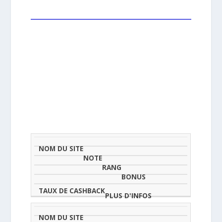
NOM
NOTE
TAU
DU
(SUR
CLASSEMENT
BONUS
CAS
SITE
5)