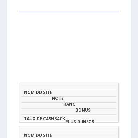
NOM
NOTE
TAU
DU
(SUR
CLASSEMENT
BONUS
CAS
SITE
5)