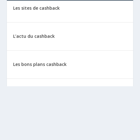
Les sites de cashback
L’actu du cashback
Les bons plans cashback
Les tutos : le cashback pas à pas
La vie de sitescashback