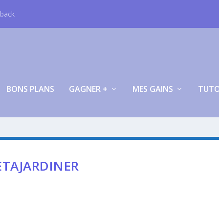
hback
BONS PLANS
GAGNER +
MES GAINS
TUT
ETAJARDINER