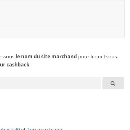
dessous
le nom du site marchand
pour lequel vous
eur cashback
:
hback 40
et
Top marchands