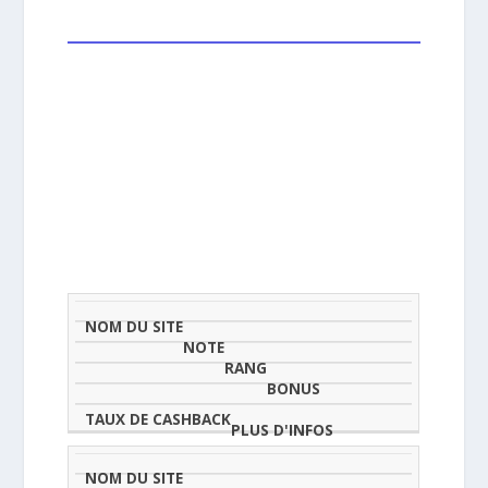
NOM
NOTE
TAU
DU
(SUR
CLASSEMENT
BONUS
CAS
SITE
5)