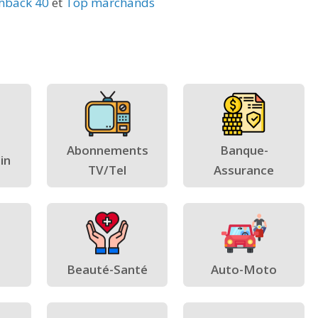
hback 40
et
Top marchands
Abonnements
Banque-
in
TV/Tel
Assurance
Beauté-Santé
Auto-Moto