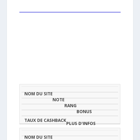
NOM
NOTE
TAU
DU
(SUR
CLASSEMENT
BONUS
CAS
SITE
5)