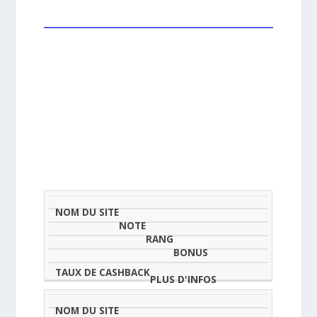
NOM
NOTE
TAU
DU
(SUR
CLASSEMENT
BONUS
CAS
SITE
5)