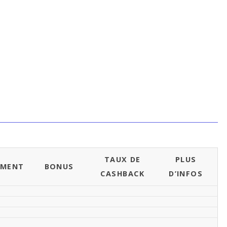
TAUX DE
PLUS
EMENT
BONUS
CASHBACK
D’INFOS