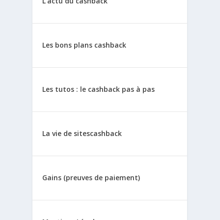
L’actu du cashback
Les bons plans cashback
Les tutos : le cashback pas à pas
La vie de sitescashback
Gains (preuves de paiement)