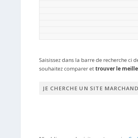
Saisissez dans la barre de recherche ci 
souhaitez comparer et
trouver le meill