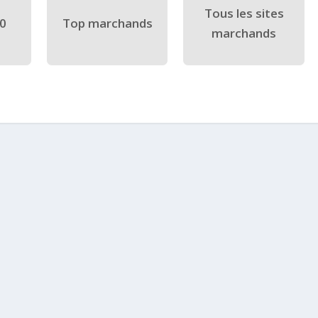
Tous les sites
40
Top marchands
marchands