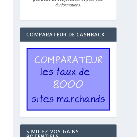
d’informations.
COMPARATEUR DE CASHBACK
SIMULEZ VOS GAINS
POTENTIELS