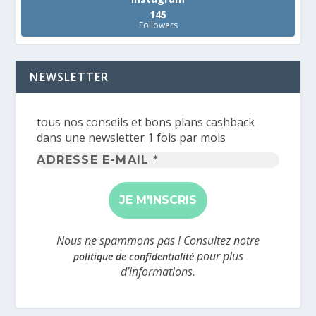
145
Followers
NEWSLETTER
tous nos conseils et bons plans cashback
dans une newsletter 1 fois par mois
Adresse
e-
mail
*
Nous ne spammons pas ! Consultez notre
pour plus
politique de confidentialité
d’informations.