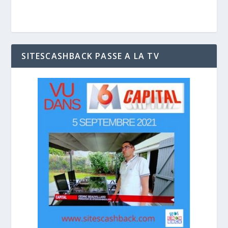
SITESCASHBACK PASSE A LA TV