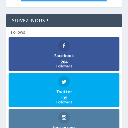
SUIVEZ-NOUS !
Follows
Facebook
204
Followers
Twitter
135
Followers
Instagram