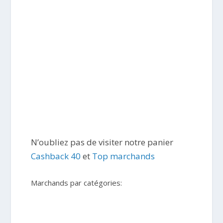
N’oubliez pas de visiter notre panier
Cashback 40
et
Top marchands
Marchands par catégories: