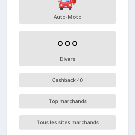
Auto-Moto
Divers
Cashback 40
Top marchands
Tous les sites marchands