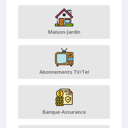
Maison-Jardin
Abonnements TV/Tel
Banque-Assurance