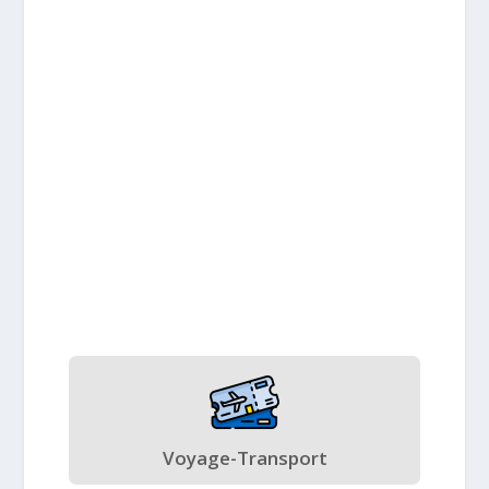
Voyage-Transport