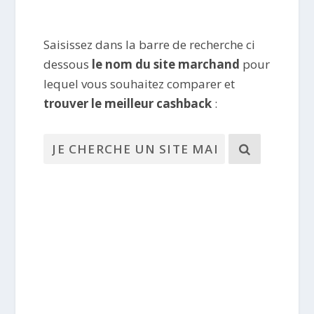
Saisissez dans la barre de recherche ci
dessous
le nom du site marchand
pour
lequel vous souhaitez comparer et
trouver le meilleur cashback
: