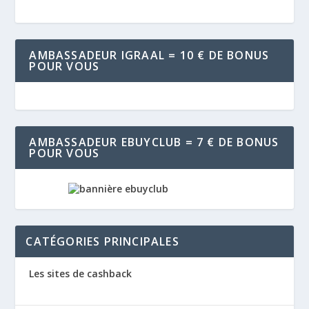
AMBASSADEUR IGRAAL = 10 € DE BONUS
POUR VOUS
AMBASSADEUR EBUYCLUB = 7 € DE BONUS
POUR VOUS
CATÉGORIES PRINCIPALES
Les sites de cashback