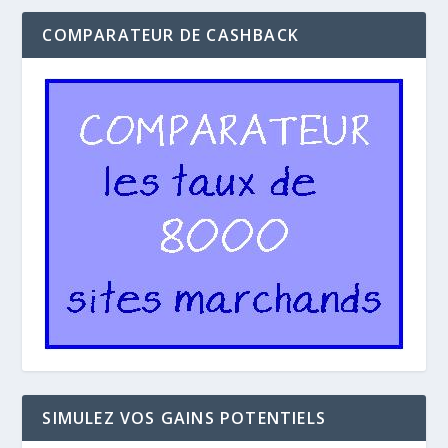
COMPARATEUR DE CASHBACK
SIMULEZ VOS GAINS POTENTIELS