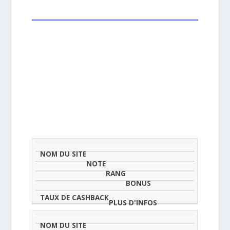
NOM
NOTE
TAU
DU
(SUR
CLASSEMENT
BONUS
CAS
SITE
5)